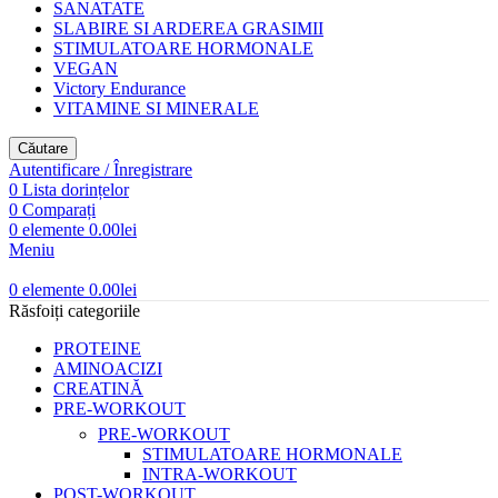
SANATATE
SLABIRE SI ARDEREA GRASIMII
STIMULATOARE HORMONALE
VEGAN
Victory Endurance
VITAMINE SI MINERALE
Căutare
Autentificare / Înregistrare
0
Lista dorințelor
0
Comparați
0
elemente
0.00
lei
Meniu
0
elemente
0.00
lei
Răsfoiți categoriile
PROTEINE
AMINOACIZI
CREATINĂ
PRE-WORKOUT
PRE-WORKOUT
STIMULATOARE HORMONALE
INTRA-WORKOUT
POST-WORKOUT