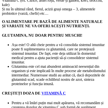
Vitamina C (ex. Citrice, ardei roșu, verde și galben, kiwi, broccoli,
kale)
Și nu în ultimul rând, fierul, acizii grași omega – 3, alimentele
probiotice (varză, chefir) etc…
O ALIMENTARE PE BAZĂ DE ALIMENTE NATURALE
ȘI VARIATE NE VA OFERI ACEȘTI NUTRIENȚI.
GLUTAMINA, NU DOAR PENTRU MUSCHI!
Așa este! O altă cheie pentru a vă consolida sistemul imunitar
poate fi suplimentarea cu glutamină, care ne protejează
sistemul imunitar. De fapt, este deja utilizat în domeniul
medical pentru a ajuta pacienții să-și consolideze sistemul
imunitar.
Glutamina este cel mai abundent aminoacid neesențial din
organism și este implicată în multe procese ale metabolismului
intermediar. Numeroase studii au arătat că, dacă depozitele de
glutamină scad, scade echilibrul nostru de azot, sinteza
proteinelor și funcția imună.
CREŞTEȚI DOZA DE
VITAMINĂ C
Pentru a vă întări puțin mai mult apărarea, vă recomandăm și
creșterea dozelor de vitamina C sub formă de supliment,