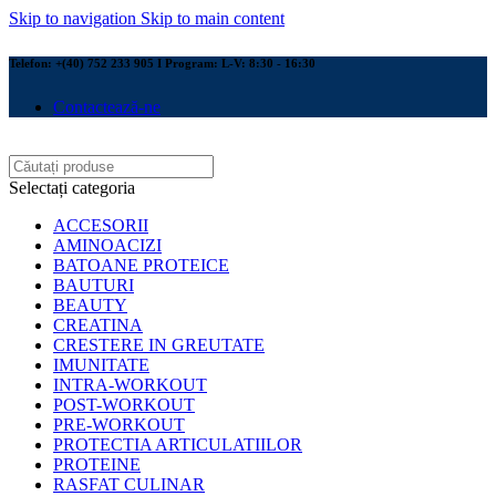
Skip to navigation
Skip to main content
Telefon: +(40) 752 233 905 I Program: L-V: 8:30 - 16:30
Contactează-ne
Selectați categoria
ACCESORII
AMINOACIZI
BATOANE PROTEICE
BAUTURI
BEAUTY
CREATINA
CRESTERE IN GREUTATE
IMUNITATE
INTRA-WORKOUT
POST-WORKOUT
PRE-WORKOUT
PROTECTIA ARTICULATIILOR
PROTEINE
RASFAT CULINAR