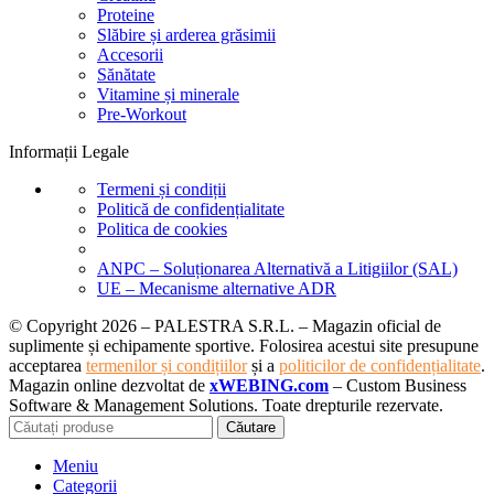
Proteine
Slăbire și arderea grăsimii
Accesorii
Sănătate
Vitamine și minerale
Pre-Workout
Informații Legale
Termeni și condiții
Politică de confidențialitate
Politica de cookies
ANPC – Soluționarea Alternativă a Litigiilor (SAL)
UE – Mecanisme alternative ADR
© Copyright 2026 – PALESTRA S.R.L. – Magazin oficial de
suplimente și echipamente sportive. Folosirea acestui site presupune
acceptarea
termenilor și condițiilor
și a
politicilor de confidențialitate
.
Magazin online dezvoltat de
xWEBING.com
– Custom Business
Software & Management Solutions. Toate drepturile rezervate.
Căutare
Meniu
Categorii