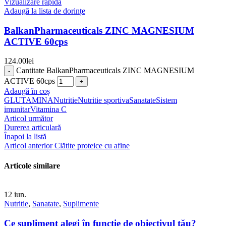
Vizualizare rapidă
Adaugă la lista de dorințe
BalkanPharmaceuticals ZINC MAGNESIUM
ACTIVE 60cps
124.00
lei
Cantitate BalkanPharmaceuticals ZINC MAGNESIUM
ACTIVE 60cps
Adaugă în coș
GLUTAMINA
Nutritie
Nutritie sportiva
Sanatate
Sistem
imunitar
Vitamina C
Articol următor
Durerea articulară
Înapoi la listă
Articol anterior
Clătite proteice cu afine
Articole similare
12
iun.
Nutritie
,
Sanatate
,
Suplimente
Ce supliment alegi în funcție de obiectivul tău?