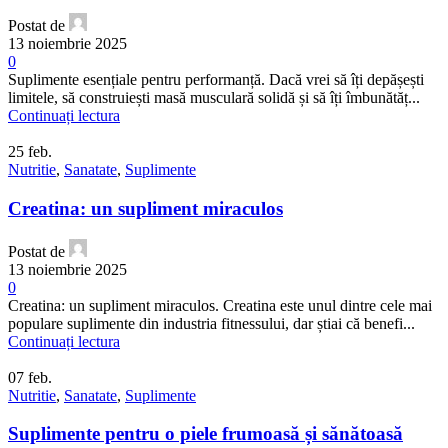
Postat de
13 noiembrie 2025
0
Suplimente esențiale pentru performanță. Dacă vrei să îți depășești
limitele, să construiești masă musculară solidă și să îți îmbunătăț...
Continuați lectura
25
feb.
Nutritie
,
Sanatate
,
Suplimente
Creatina: un supliment miraculos
Postat de
13 noiembrie 2025
0
Creatina: un supliment miraculos. Creatina este unul dintre cele mai
populare suplimente din industria fitnessului, dar știai că benefi...
Continuați lectura
07
feb.
Nutritie
,
Sanatate
,
Suplimente
Suplimente pentru o piele frumoasă și sănătoasă