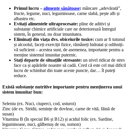
Primul lucru –
alimente sănătoase
:
mâncare „adevărată”,
fructe, legume, nuci, leguminoase, carne slabă, pește alb și
albastru etc.
Evitați alimentele ultraprocesate:
pline de aditivi și
substanțe chimice artificiale care ne deteriorează întregul
sistem, în general, nu doar imunitatea.
Eliminați din viața dvs. obiceiurile toxice:
cum ar fi tutunul
și alcoolul, faceți exerciții fizice, rămâneți hidratat și odihniți-
vă suficient – acestea sunt, de asemenea, importante pentru a
menține sistemul imunitar puternic.
Stați departe de situațiile stresante:
un nivel ridicat de stres
face ca și apărările noastre să cadă. Cred că este cel mai dificil
lucru de schimbat din toate aceste puncte, dar… îl puteți
reduce.
Există substanțe nutritive importante pentru menținerea unui
sistem imunitar bun:
Seleniu (ex. Nuci, ciuperci, cod, usturoi)
Zinc (de ex. Stridii, semințe de dovleac, carne de vită, făină de
susan)
Vitamina B (în special B6 și B12) și acidul folic (ex. Sardine,
leguminoase, nuci, gălbenuș de ou, somon)