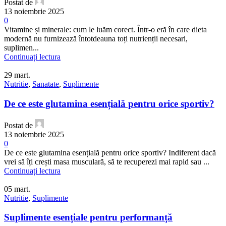
Postat de
13 noiembrie 2025
0
Vitamine și minerale: cum le luăm corect. Într-o eră în care dieta
modernă nu furnizează întotdeauna toți nutrienții necesari,
suplimen...
Continuați lectura
29
mart.
Nutritie
,
Sanatate
,
Suplimente
De ce este glutamina esențială pentru orice sportiv?
Postat de
13 noiembrie 2025
0
De ce este glutamina esențială pentru orice sportiv? Indiferent dacă
vrei să îți crești masa musculară, să te recuperezi mai rapid sau ...
Continuați lectura
05
mart.
Nutritie
,
Suplimente
Suplimente esențiale pentru performanță