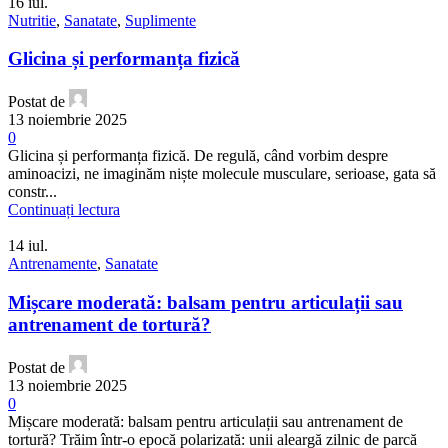
16
iul.
Nutritie
,
Sanatate
,
Suplimente
Glicina și performanța fizică
Postat de
13 noiembrie 2025
0
Glicina și performanța fizică. De regulă, când vorbim despre
aminoacizi, ne imaginăm niște molecule musculare, serioase, gata să
constr...
Continuați lectura
14
iul.
Antrenamente
,
Sanatate
Mișcare moderată: balsam pentru articulații sau
antrenament de tortură?
Postat de
13 noiembrie 2025
0
Mișcare moderată: balsam pentru articulații sau antrenament de
tortură? Trăim într-o epocă polarizată: unii aleargă zilnic de parcă