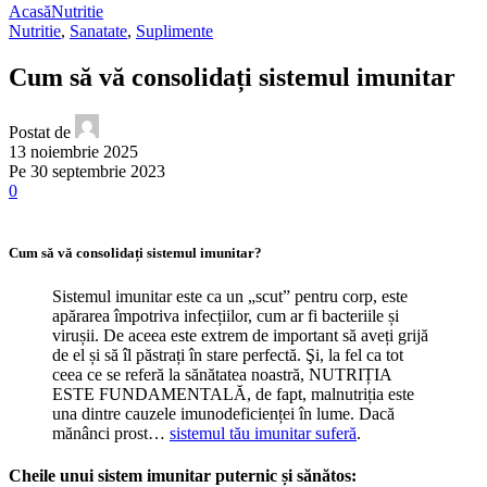
Acasă
Nutritie
Nutritie
,
Sanatate
,
Suplimente
Cum să vă consolidați sistemul imunitar
Postat de
13 noiembrie 2025
Pe 30 septembrie 2023
0
Cum să vă consolidați sistemul imunitar?
Sistemul imunitar este ca un „scut” pentru corp, este
apărarea împotriva infecțiilor, cum ar fi bacteriile și
virușii. De aceea este extrem de important să aveți grijă
de el și să îl păstrați în stare perfectă. Şi, la fel ca tot
ceea ce se referă la sănătatea noastră, NUTRIȚIA
ESTE FUNDAMENTALĂ, de fapt, malnutriția este
una dintre cauzele imunodeficienței în lume. Dacă
mănânci prost…
sistemul tău imunitar suferă
.
Cheile unui sistem imunitar puternic și sănătos: