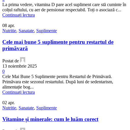
La prima vedere, vitamina D pare acel supliment care stă cuminte în
colțul raftului, cu aer de pensionar respectabil. Toți o asociază c...
Continuați lectura
08
apr.
Nutritie
,
Sanatate
,
Suplimente
Cele mai bune 5 suplimente pentru restartul de
primăvară
Postat de
13 noiembrie 2025
0
Cele Mai Bune 5 Suplimente pentru Restartul de Primăvară.
Primăvara este sezonul restartului. După luni de sedentarism,
alimentație bog...
Continuați lectura
02
apr.
Nutritie
,
Sanatate
,
Suplimente
Vitamine și minerale: cum le luăm corect