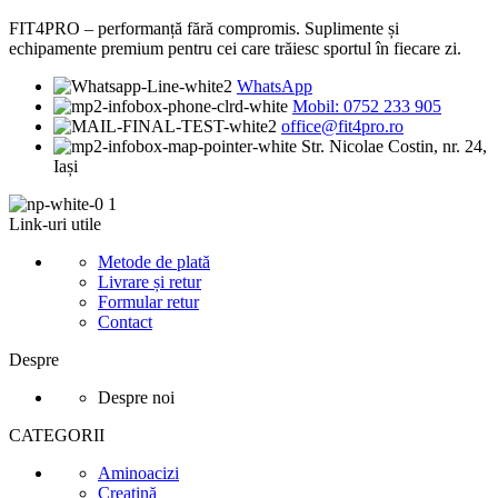
FIT4PRO – performanță fără compromis. Suplimente și
echipamente premium pentru cei care trăiesc sportul în fiecare zi.
WhatsApp
Mobil: 0752 233 905
office@fit4pro.ro
Str. Nicolae Costin, nr. 24,
Iași
Link-uri utile
Metode de plată
Livrare și retur
Formular retur
Contact
Despre
Despre noi
CATEGORII
Aminoacizi
Creatină