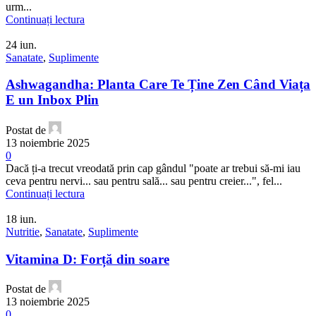
urm...
Continuați lectura
24
iun.
Sanatate
,
Suplimente
Ashwagandha: Planta Care Te Ține Zen Când Viața
E un Inbox Plin
Postat de
13 noiembrie 2025
0
Dacă ți-a trecut vreodată prin cap gândul "poate ar trebui să-mi iau
ceva pentru nervi... sau pentru sală... sau pentru creier...", fel...
Continuați lectura
18
iun.
Nutritie
,
Sanatate
,
Suplimente
Vitamina D: Forță din soare
Postat de
13 noiembrie 2025
0