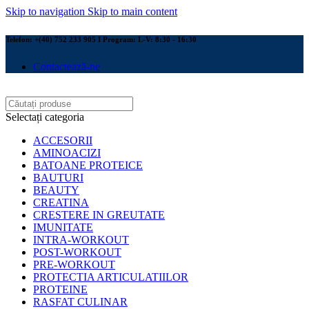
Skip to navigation
Skip to main content
Telefon: +(40) 752 233 905 I Program: L-V: 8:30 - 16:30
Contactează-ne
Selectați categoria
ACCESORII
AMINOACIZI
BATOANE PROTEICE
BAUTURI
BEAUTY
CREATINA
CRESTERE IN GREUTATE
IMUNITATE
INTRA-WORKOUT
POST-WORKOUT
PRE-WORKOUT
PROTECTIA ARTICULATIILOR
PROTEINE
RASFAT CULINAR