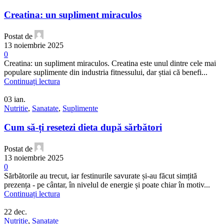
Creatina: un supliment miraculos
Postat de
13 noiembrie 2025
0
Creatina: un supliment miraculos. Creatina este unul dintre cele mai
populare suplimente din industria fitnessului, dar știai că benefi...
Continuați lectura
03
ian.
Nutritie
,
Sanatate
,
Suplimente
Cum să-ți resetezi dieta după sărbători
Postat de
13 noiembrie 2025
0
Sărbătorile au trecut, iar festinurile savurate și-au făcut simțită
prezența - pe cântar, în nivelul de energie și poate chiar în motiv...
Continuați lectura
22
dec.
Nutritie
,
Sanatate