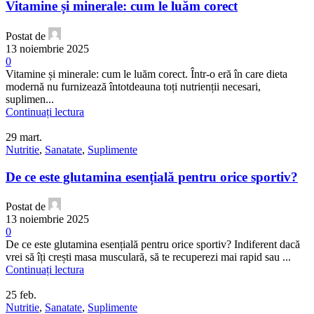
Vitamine și minerale: cum le luăm corect
Postat de
13 noiembrie 2025
0
Vitamine și minerale: cum le luăm corect. Într-o eră în care dieta
modernă nu furnizează întotdeauna toți nutrienții necesari,
suplimen...
Continuați lectura
29
mart.
Nutritie
,
Sanatate
,
Suplimente
De ce este glutamina esențială pentru orice sportiv?
Postat de
13 noiembrie 2025
0
De ce este glutamina esențială pentru orice sportiv? Indiferent dacă
vrei să îți crești masa musculară, să te recuperezi mai rapid sau ...
Continuați lectura
25
feb.
Nutritie
,
Sanatate
,
Suplimente