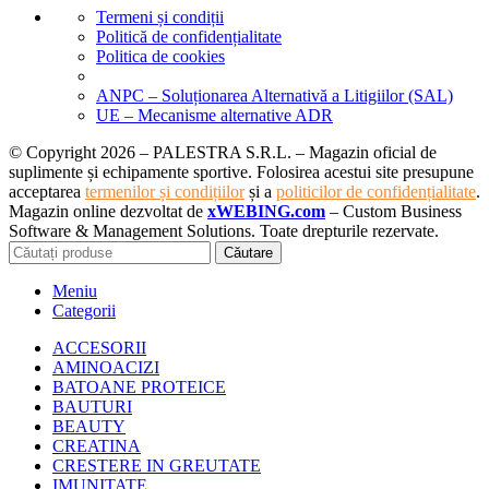
Termeni și condiții
Politică de confidențialitate
Politica de cookies
ANPC – Soluționarea Alternativă a Litigiilor (SAL)
UE – Mecanisme alternative ADR
© Copyright 2026 – PALESTRA S.R.L. – Magazin oficial de
suplimente și echipamente sportive. Folosirea acestui site presupune
acceptarea
termenilor și condițiilor
și a
politicilor de confidențialitate
.
Magazin online dezvoltat de
xWEBING.com
– Custom Business
Software & Management Solutions. Toate drepturile rezervate.
Căutare
Meniu
Categorii
ACCESORII
AMINOACIZI
BATOANE PROTEICE
BAUTURI
BEAUTY
CREATINA
CRESTERE IN GREUTATE
IMUNITATE