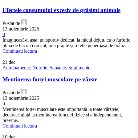
Efectele consumului excesiv de grăsimi animale
Postat de
13 noiembrie 2025
0
Imaginează-ți asta: un sportiv dedicat, la micul dejun, cu o farfurie
plină de bacon crocant, ouă prăjite și o felie generoasă de brânz...
Continuați lectura
21
dec.
Antrenamente
,
Nutritie
,
Sanatate
,
Suplimente
Menținerea forței musculare pe vârste
Postat de
13 noiembrie 2025
0
Menținerea forței musculare este importantă la toate vârstele,
deoarece ajută la menținerea funcției fizice și a independenței,
previne...
Continuați lectura
10
dec.