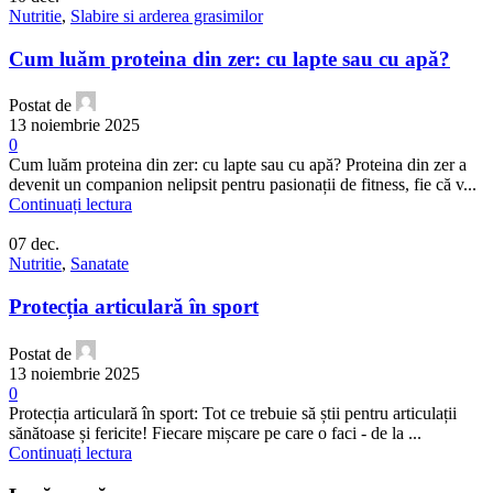
Nutritie
,
Slabire si arderea grasimilor
Cum luăm proteina din zer: cu lapte sau cu apă?
Postat de
13 noiembrie 2025
0
Cum luăm proteina din zer: cu lapte sau cu apă? Proteina din zer a
devenit un companion nelipsit pentru pasionații de fitness, fie că v...
Continuați lectura
07
dec.
Nutritie
,
Sanatate
Protecția articulară în sport
Postat de
13 noiembrie 2025
0
Protecția articulară în sport: Tot ce trebuie să știi pentru articulații
sănătoase și fericite! Fiecare mișcare pe care o faci - de la ...
Continuați lectura