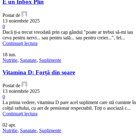
E un Inbox Plin
Postat de
13 noiembrie 2025
0
Dacă ți-a trecut vreodată prin cap gândul "poate ar trebui să-mi iau
ceva pentru nervi... sau pentru sală... sau pentru creier...", fel...
Continuați lectura
18
iun.
Nutritie
,
Sanatate
,
Suplimente
Vitamina D: Forță din soare
Postat de
13 noiembrie 2025
0
La prima vedere, vitamina D pare acel supliment care stă cuminte în
colțul raftului, cu aer de pensionar respectabil. Toți o asociază c...
Continuați lectura
02
apr.
Nutritie
,
Sanatate
,
Suplimente