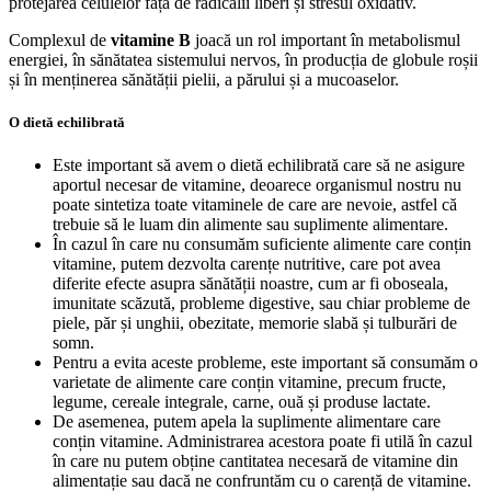
protejarea celulelor față de radicalii liberi și stresul oxidativ.
Complexul de
vitamine B
joacă un rol important în metabolismul
energiei, în sănătatea sistemului nervos, în producția de globule roșii
și în menținerea sănătății pielii, a părului și a mucoaselor.
O dietă echilibrată
Este important să avem o dietă echilibrată care să ne asigure
aportul necesar de vitamine, deoarece organismul nostru nu
poate sintetiza toate vitaminele de care are nevoie, astfel că
trebuie să le luam din alimente sau suplimente alimentare.
În cazul în care nu consumăm suficiente alimente care conțin
vitamine, putem dezvolta carențe nutritive, care pot avea
diferite efecte asupra sănătății noastre, cum ar fi oboseala,
imunitate scăzută, probleme digestive, sau chiar probleme de
piele, păr și unghii, obezitate, memorie slabă și tulburări de
somn.
Pentru a evita aceste probleme, este important să consumăm o
varietate de alimente care conțin vitamine, precum fructe,
legume, cereale integrale, carne, ouă și produse lactate.
De asemenea, putem apela la suplimente alimentare care
conțin vitamine. Administrarea acestora poate fi utilă în cazul
în care nu putem obține cantitatea necesară de vitamine din
alimentație sau dacă ne confruntăm cu o carență de vitamine.