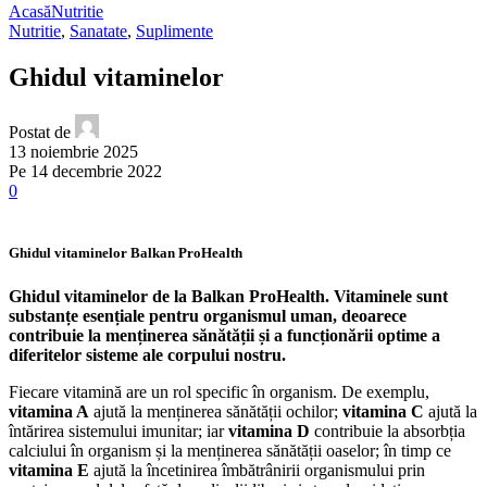
Acasă
Nutritie
Nutritie
,
Sanatate
,
Suplimente
Ghidul vitaminelor
Postat de
13 noiembrie 2025
Pe 14 decembrie 2022
0
Ghidul vitaminelor Balkan ProHealth
Ghidul vitaminelor de la Balkan ProHealth. Vitaminele sunt
substanțe esențiale pentru organismul uman, deoarece
contribuie la menținerea sănătății și a funcționării optime a
diferitelor sisteme ale corpului nostru.
Fiecare vitamină are un rol specific în organism. De exemplu,
vitamina A
ajută la menținerea sănătății ochilor;
vitamina C
ajută la
întărirea sistemului imunitar; iar
vitamina D
contribuie la absorbția
calciului în organism și la menținerea sănătății oaselor; în timp ce
vitamina E
ajută la încetinirea îmbătrânirii organismului prin