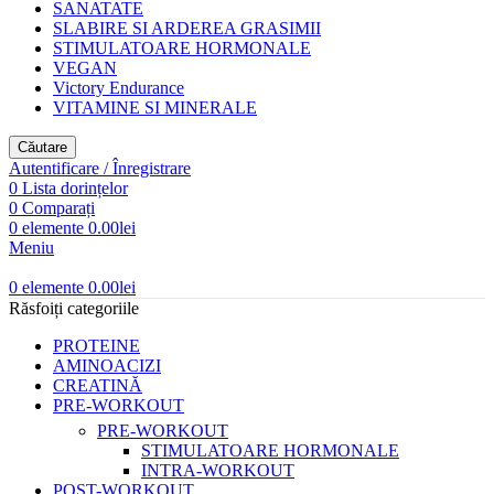
SANATATE
SLABIRE SI ARDEREA GRASIMII
STIMULATOARE HORMONALE
VEGAN
Victory Endurance
VITAMINE SI MINERALE
Căutare
Autentificare / Înregistrare
0
Lista dorințelor
0
Comparați
0
elemente
0.00
lei
Meniu
0
elemente
0.00
lei
Răsfoiți categoriile
PROTEINE
AMINOACIZI
CREATINĂ
PRE-WORKOUT
PRE-WORKOUT
STIMULATOARE HORMONALE
INTRA-WORKOUT
POST-WORKOUT