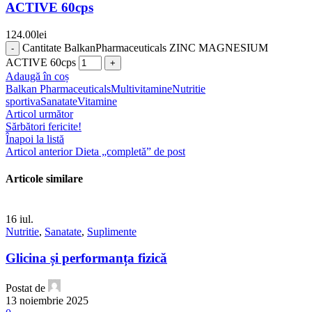
ACTIVE 60cps
124.00
lei
Cantitate BalkanPharmaceuticals ZINC MAGNESIUM
ACTIVE 60cps
Adaugă în coș
Balkan Pharmaceuticals
Multivitamine
Nutritie
sportiva
Sanatate
Vitamine
Articol următor
Sărbători fericite!
Înapoi la listă
Articol anterior
Dieta „completă” de post
Articole similare
16
iul.
Nutritie
,
Sanatate
,
Suplimente
Glicina și performanța fizică
Postat de
13 noiembrie 2025