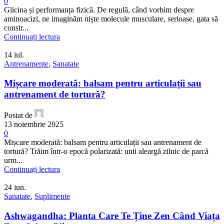
0
Glicina și performanța fizică. De regulă, când vorbim despre
aminoacizi, ne imaginăm niște molecule musculare, serioase, gata să
constr...
Continuați lectura
14
iul.
Antrenamente
,
Sanatate
Mișcare moderată: balsam pentru articulații sau
antrenament de tortură?
Postat de
13 noiembrie 2025
0
Mișcare moderată: balsam pentru articulații sau antrenament de
tortură? Trăim într-o epocă polarizată: unii aleargă zilnic de parcă
urm...
Continuați lectura
24
iun.
Sanatate
,
Suplimente
Ashwagandha: Planta Care Te Ține Zen Când Viața