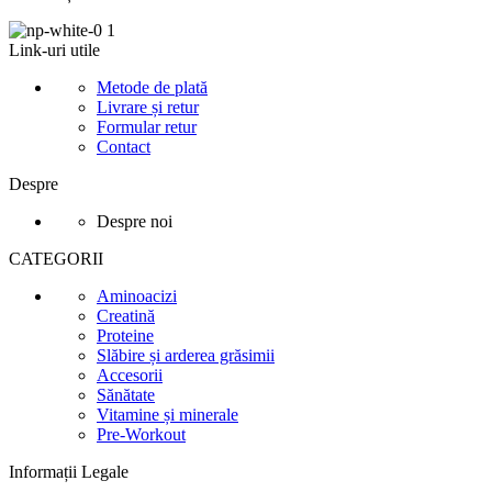
Link-uri utile
Metode de plată
Livrare și retur
Formular retur
Contact
Despre
Despre noi
CATEGORII
Aminoacizi
Creatină
Proteine
Slăbire și arderea grăsimii
Accesorii
Sănătate
Vitamine și minerale
Pre-Workout
Informații Legale