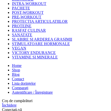
INTRA-WORKOUT
PACHETE
POST-WORKOUT
PRE-WORKOUT
PROTECTIA ARTICULATIILOR
PROTEINE
RASFAT CULINAR
SANATATE
SLABIRE SI ARDEREA GRASIMII
STIMULATOARE HORMONALE
VEGAN
VICTORY ENDURANCE
VITAMINE SI MINERALE
Home
Shop
Blog
Contact
Lista dorințelor
Comparați
Autentificare / Înregistrare
Coș de cumpărături
Închidere
Conectați-vă