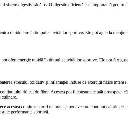
unui sistem digestiv sănătos. O digestie eficientă este importantă pentru a
tru rehidratare în timpul activităților sportive. Ele pot ajuta la menținere
 pot oferi energie rapidă în timpul activităților sportive. Ele pot fi o gu
baterea stresului oxidativ și inflamației induse de exerciții fizice intens
 conținutului ridicat de fibre. Acestea pot fi consumate atât proaspete, cât
 culinare.
 acestea conțin zaharuri naturale și pot avea un conținut caloric destul 
susține performanța sportivă.