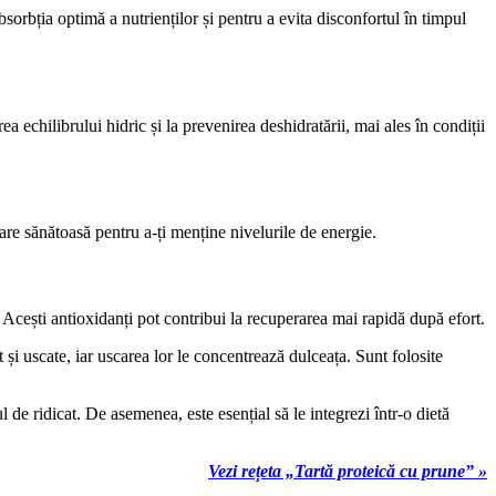
bsorbția optimă a nutrienților și pentru a evita disconfortul în timpul
a echilibrului hidric și la prevenirea deshidratării, mai ales în condiții
stare sănătoasă pentru a-ți menține nivelurile de energie.
e. Acești antioxidanți pot contribui la recuperarea mai rapidă după efort.
 și uscate, iar uscarea lor le concentrează dulceața. Sunt folosite
de ridicat. De asemenea, este esențial să le integrezi într-o dietă
Vezi rețeta „Tartă proteică cu prune” »