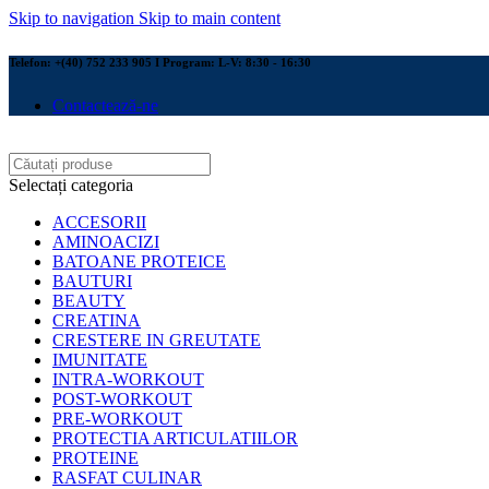
Skip to navigation
Skip to main content
Telefon: +(40) 752 233 905 I Program: L-V: 8:30 - 16:30
Contactează-ne
Selectați categoria
ACCESORII
AMINOACIZI
BATOANE PROTEICE
BAUTURI
BEAUTY
CREATINA
CRESTERE IN GREUTATE
IMUNITATE
INTRA-WORKOUT
POST-WORKOUT
PRE-WORKOUT
PROTECTIA ARTICULATIILOR
PROTEINE
RASFAT CULINAR