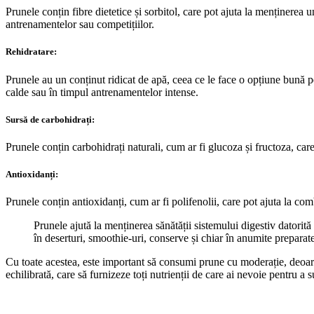
Prunele conțin fibre dietetice și sorbitol, care pot ajuta la menținerea 
antrenamentelor sau competițiilor.
Rehidratare:
Prunele au un conținut ridicat de apă, ceea ce le face o opțiune bună pen
calde sau în timpul antrenamentelor intense.
Sursă de carbohidrați:
Prunele conțin carbohidrați naturali, cum ar fi glucoza și fructoza, care
Antioxidanți:
Prunele conțin antioxidanți, cum ar fi polifenolii, care pot ajuta la com
Prunele ajută la menținerea sănătății sistemului digestiv datorită
în deserturi, smoothie-uri, conserve și chiar în anumite preparate
Cu toate acestea, este important să consumi prune cu moderație, deoarece
echilibrată, care să furnizeze toți nutrienții de care ai nevoie pentru a 