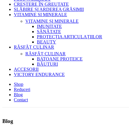
CREȘTERE ÎN GREUTATE
SLĂBIRE ȘI ARDEREA GRĂSIMII
VITAMINE SI MINERALE
VITAMINE ȘI MINERALE
IMUNITATE
SĂNĂTATE
PROTECȚIA ARTICULAȚIILOR
BEAUTY
RĂSFĂȚ CULINAR
RĂSFĂȚ CULINAR
BATOANE PROTEICE
BĂUTURI
ACCESORII
VICTORY ENDURANCE
Shop
Reduceri
Blog
Contact
Blog