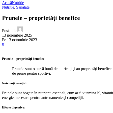
Acasă
Nutritie
Nutritie
,
Sanatate
Prunele – proprietăți benefice
Postat de
13 noiembrie 2025
Pe 13 octombrie 2023
0
Prunele – proprietăți benefice
Prunele sunt o sursă bună de nutrienți și au proprietăți benefice 
de prune pentru sportivi:
Nutrienți esențiali:
Prunele sunt bogate în nutrienți esențiali, cum ar fi vitamina K, vitami
energiei necesare pentru antrenamente și competiții.
Efecte digestive: