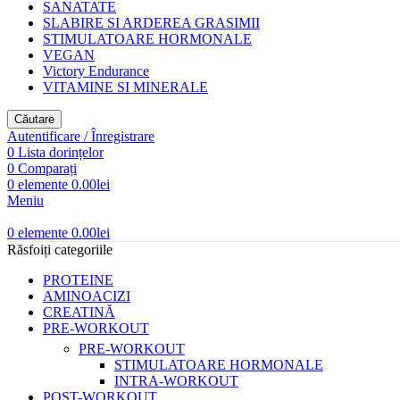
SANATATE
SLABIRE SI ARDEREA GRASIMII
STIMULATOARE HORMONALE
VEGAN
Victory Endurance
VITAMINE SI MINERALE
Căutare
Autentificare / Înregistrare
0
Lista dorințelor
0
Comparați
0
elemente
0.00
lei
Meniu
0
elemente
0.00
lei
Răsfoiți categoriile
PROTEINE
AMINOACIZI
CREATINĂ
PRE-WORKOUT
PRE-WORKOUT
STIMULATOARE HORMONALE
INTRA-WORKOUT
POST-WORKOUT