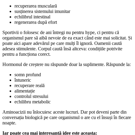
recuperarea musculară
susținerea sistemului imunitar
echilibrul intestinal
regenerarea după efort
Sportivii o folosesc de ani întregi nu pentru hype, ci pentru că
organismul pare să aibă nevoie de ea exact când este mai solicitat. Și
poate aici apare adevărul pe care mulți îl ignoră. Oamenii caută
adesea stimulente. Corpul caută însă altceva: condițiile potrivite
pentru a funcționa corect.
Hormonul de creștere nu răspunde doar la suplimente. Răspunde la:
somn profund
întuneric
recuperare reală
alimentație
controlul stresului
echilibru metabolic
Aminoacizii nu înlocuiesc aceste lucruri. Dar pot deveni parte din
conversația biologică pe care organismul o are cu el însuși în fiecare
noapte.
Iar poate cea mai interesantă idee este aceasta: