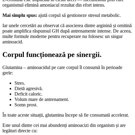
organismul elimină amoniacul rezultat din efort intens.
Mai simplu spus:
ajută corpul să gestioneze stresul metabolic.
Iar unele cercetări au observat că asocierea dintre arginină și ornitină
poate amplifica răspunsul GH după antrenamente intense. De aceea,
multe formule moderne pentru recuperare nu folosesc un singur
aminoacid.
Corpul funcționează pe sinergii.
Glutamina – aminoacidul pe care corpul îl consumă în perioade
grele:
Stres.
Dietă agresivă.
Deficit caloric.
Volum mare de antrenament.
Somn prost.
În toate aceste situații, glutamina începe să fie consumată accelerat.
Este unul dintre cei mai abundenți aminoacizi din organism și are
legături directe cu: