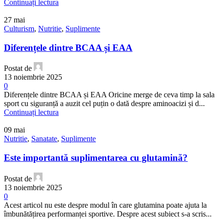
Continuați lectura
27
mai
Culturism
,
Nutritie
,
Suplimente
Diferențele dintre BCAA și EAA
Postat de
13 noiembrie 2025
0
Diferențele dintre BCAA și EAA Oricine merge de ceva timp la sala
sport cu siguranță a auzit cel puțin o dată despre aminoacizi și d...
Continuați lectura
09
mai
Nutritie
,
Sanatate
,
Suplimente
Este importantă suplimentarea cu glutamină?
Postat de
13 noiembrie 2025
0
Acest articol nu este despre modul în care glutamina poate ajuta la
îmbunătățirea performanței sportive. Despre acest subiect s-a scris...