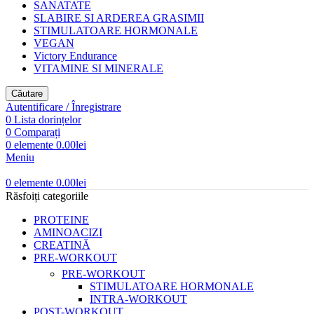
SANATATE
SLABIRE SI ARDEREA GRASIMII
STIMULATOARE HORMONALE
VEGAN
Victory Endurance
VITAMINE SI MINERALE
Căutare
Autentificare / Înregistrare
0
Lista dorințelor
0
Comparați
0
elemente
0.00
lei
Meniu
0
elemente
0.00
lei
Răsfoiți categoriile
PROTEINE
AMINOACIZI
CREATINĂ
PRE-WORKOUT
PRE-WORKOUT
STIMULATOARE HORMONALE
INTRA-WORKOUT
POST-WORKOUT