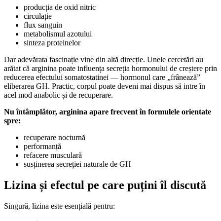
producția de oxid nitric
circulație
flux sanguin
metabolismul azotului
sinteza proteinelor
Dar adevărata fascinație vine din altă direcție. Unele cercetări au
arătat că arginina poate influența secreția hormonului de creștere prin
reducerea efectului somatostatinei — hormonul care „frânează”
eliberarea GH. Practic, corpul poate deveni mai dispus să intre în
acel mod anabolic și de recuperare.
Nu întâmplător, arginina apare frecvent în formulele orientate
spre:
recuperare nocturnă
performanță
refacere musculară
susținerea secreției naturale de GH
Lizina și efectul pe care puțini îl discută
Singură, lizina este esențială pentru: