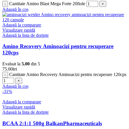
Cantitate Amino Blast Mega Forte 20fiole
Adaugă în coș
Adaugă la comparare
Vizualizare rapidă
Adaugă la lista de dorințe
Amino Recovery Aminoacizi pentru recuperare
120cps
Evaluat la
5.00
din 5
75.00
lei
Cantitate Amino Recovery Aminoacizi pentru recuperare 120cps
Adaugă în coș
-31%
Adaugă la comparare
Vizualizare rapidă
Adaugă la lista de dorințe
BCAA 2:1:1 500g BalkanPharmaceuticals