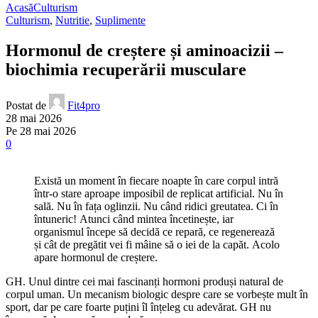
Acasă
Culturism
Culturism
,
Nutritie
,
Suplimente
Hormonul de creștere și aminoacizii –
biochimia recuperării musculare
Postat de
Fit4pro
28 mai 2026
Pe 28 mai 2026
0
Există un moment în fiecare noapte în care corpul intră
într-o stare aproape imposibil de replicat artificial. Nu în
sală. Nu în fața oglinzii. Nu când ridici greutatea. Ci în
întuneric! Atunci când mintea încetinește, iar
organismul începe să decidă ce repară, ce regenerează
și cât de pregătit vei fi mâine să o iei de la capăt. Acolo
apare hormonul de creștere.
GH. Unul dintre cei mai fascinanți hormoni produși natural de
corpul uman. Un mecanism biologic despre care se vorbește mult în
sport, dar pe care foarte puțini îl înțeleg cu adevărat. GH nu