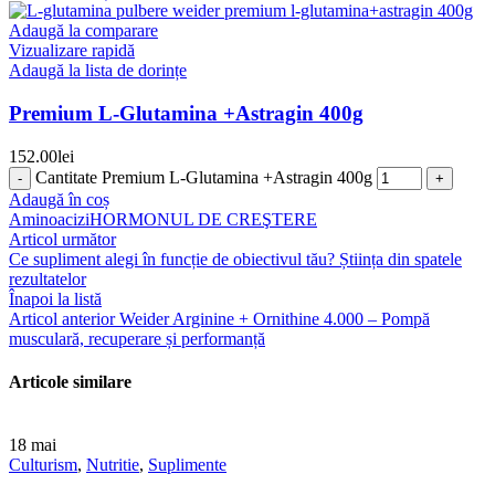
Adaugă la comparare
Vizualizare rapidă
Adaugă la lista de dorințe
Premium L-Glutamina +Astragin 400g
152.00
lei
Cantitate Premium L-Glutamina +Astragin 400g
Adaugă în coș
Aminoacizi
HORMONUL DE CREŞTERE
Articol următor
Ce supliment alegi în funcție de obiectivul tău? Știința din spatele
rezultatelor
Înapoi la listă
Articol anterior
Weider Arginine + Ornithine 4.000 – Pompă
musculară, recuperare și performanță
Articole similare
18
mai
Culturism
,
Nutritie
,
Suplimente