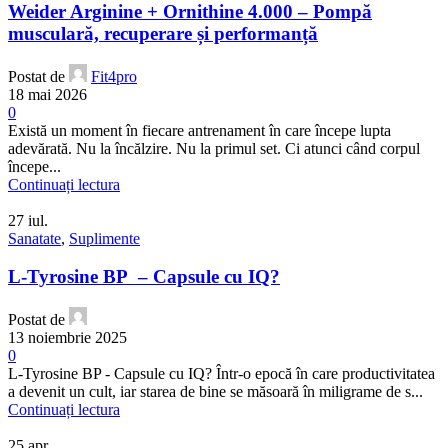
Weider Arginine + Ornithine 4.000 – Pompă
musculară, recuperare și performanță
Postat de
Fit4pro
18 mai 2026
0
Există un moment în fiecare antrenament în care începe lupta
adevărată. Nu la încălzire. Nu la primul set. Ci atunci când corpul
începe...
Continuați lectura
27
iul.
Sanatate
,
Suplimente
L-Tyrosine BP – Capsule cu IQ?
Postat de
13 noiembrie 2025
0
L-Tyrosine BP - Capsule cu IQ? Într-o epocă în care productivitatea
a devenit un cult, iar starea de bine se măsoară în miligrame de s...
Continuați lectura
25
apr.