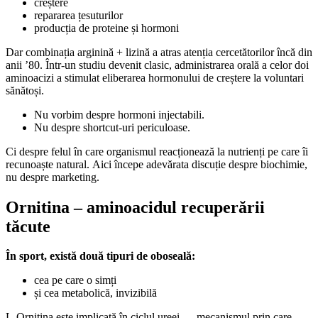
creștere
repararea țesuturilor
producția de proteine și hormoni
Dar combinația arginină + lizină a atras atenția cercetătorilor încă din
anii ’80. Într-un studiu devenit clasic, administrarea orală a celor doi
aminoacizi a stimulat eliberarea hormonului de creștere la voluntari
sănătoși.
Nu vorbim despre hormoni injectabili.
Nu despre shortcut-uri periculoase.
Ci despre felul în care organismul reacționează la nutrienți pe care îi
recunoaște natural. Aici începe adevărata discuție despre biochimie,
nu despre marketing.
Ornitina – aminoacidul recuperării
tăcute
În sport, există două tipuri de oboseală:
cea pe care o simți
și cea metabolică, invizibilă
L-Ornitina este implicată în ciclul ureei — mecanismul prin care