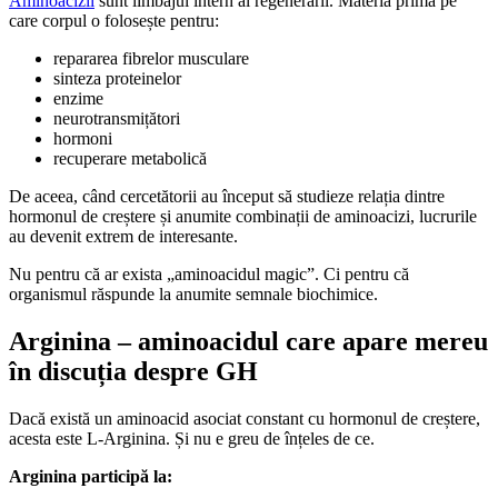
Aminoacizii
sunt limbajul intern al regenerării. Materia primă pe
care corpul o folosește pentru:
repararea fibrelor musculare
sinteza proteinelor
enzime
neurotransmițători
hormoni
recuperare metabolică
De aceea, când cercetătorii au început să studieze relația dintre
hormonul de creștere și anumite combinații de aminoacizi, lucrurile
au devenit extrem de interesante.
Nu pentru că ar exista „aminoacidul magic”. Ci pentru că
organismul răspunde la anumite semnale biochimice.
Arginina – aminoacidul care apare mereu
în discuția despre GH
Dacă există un aminoacid asociat constant cu hormonul de creștere,
acesta este L-Arginina. Și nu e greu de înțeles de ce.
Arginina participă la: