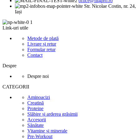
office@fit4pro.ro
Str. Nicolae Costin, nr. 24,
Iași
Link-uri utile
Metode de plată
Livrare și retur
Formular retur
Contact
Despre
Despre noi
CATEGORII
Aminoacizi
Creatină
Proteine
Slăbire și arderea grăsimii
Accesorii
Sănătate
Vitamine și minerale
Pre-Workout