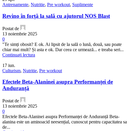
Antrenamente
,
Nutritie
,
Pre workout
,
Suplimente
Revino în forță la sală cu ajutorul NOS Blast
Postat de
13 noiembrie 2025
0
"Te simți obosit? E ok. Ai lipsit de la sală o lună, două, sau poate
chiar mai mult? Și asta e ok. Dar ceea ce urmează... e treaba seri...
Continuați lectura
17
iun.
Culturism
,
Nutritie
,
Pre workout
Efectele Beta-Alaninei asupra Performanței de
Anduranță
Postat de
13 noiembrie 2025
0
Efectele Beta-Alaninei asupra Performanței de Anduranță Beta-
alanina este un aminoacid neesențial, cunoscut pentru capacitatea sa
de...