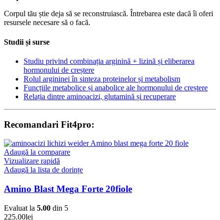
Corpul tău știe deja să se reconstruiască. Întrebarea este dacă îi oferi
resursele necesare să o facă.
Studii și surse
Studiu privind combinația arginină + lizină și eliberarea
hormonului de creștere
Rolul argininei în sinteza proteinelor și metabolism
Funcțiile metabolice și anabolice ale hormonului de creștere
Relația dintre aminoacizi, glutamină și recuperare
Recomandari Fit4pro:
Adaugă la comparare
Vizualizare rapidă
Adaugă la lista de dorințe
Amino Blast Mega Forte 20fiole
Evaluat la
5.00
din 5
225.00
lei