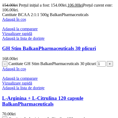
154.00
lei
Prețul inițial a fost: 154.00lei.
106.00
lei
Prețul curent este:
106.00lei.
Cantitate BCAA 2:1:1 500g BalkanPharmaceuticals
Adaugă în coș
Adaugă la comparare
Vizualizare rapidă
Adaugă la lista de dorințe
GH Stim BalkanPharmaceuticals 30 plicuri
168.00
lei
Cantitate GH Stim BalkanPharmaceuticals 30 plicuri
Adaugă în coș
Adaugă la comparare
Vizualizare rapidă
Adaugă la lista de dorințe
L-Arginina + L-Citrulina 120 capsule
BalkanPharmaceuticals
70.00
lei