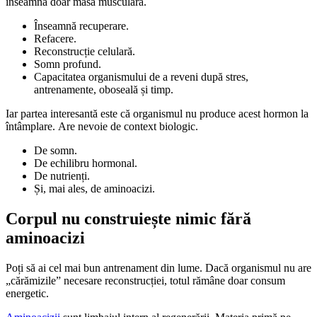
înseamnă doar masă musculară.
Înseamnă recuperare.
Refacere.
Reconstrucție celulară.
Somn profund.
Capacitatea organismului de a reveni după stres,
antrenamente, oboseală și timp.
Iar partea interesantă este că organismul nu produce acest hormon la
întâmplare. Are nevoie de context biologic.
De somn.
De echilibru hormonal.
De nutrienți.
Și, mai ales, de aminoacizi.
Corpul nu construiește nimic fără
aminoacizi
Poți să ai cel mai bun antrenament din lume. Dacă organismul nu are
„cărămizile” necesare reconstrucției, totul rămâne doar consum
energetic.