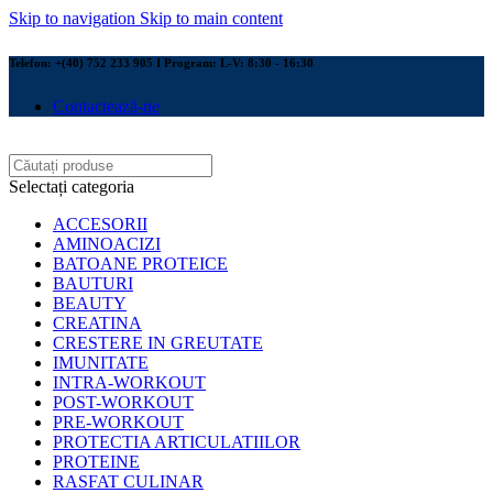
Skip to navigation
Skip to main content
Telefon: +(40) 752 233 905 I Program: L-V: 8:30 - 16:30
Contactează-ne
Selectați categoria
ACCESORII
AMINOACIZI
BATOANE PROTEICE
BAUTURI
BEAUTY
CREATINA
CRESTERE IN GREUTATE
IMUNITATE
INTRA-WORKOUT
POST-WORKOUT
PRE-WORKOUT
PROTECTIA ARTICULATIILOR
PROTEINE
RASFAT CULINAR