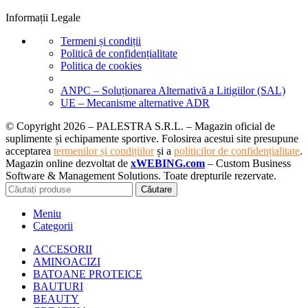
Informații Legale
Termeni și condiții
Politică de confidențialitate
Politica de cookies
ANPC – Soluționarea Alternativă a Litigiilor (SAL)
UE – Mecanisme alternative ADR
© Copyright 2026 – PALESTRA S.R.L. – Magazin oficial de
suplimente și echipamente sportive. Folosirea acestui site presupune
acceptarea
termenilor și condițiilor
și a
politicilor de confidențialitate
.
Magazin online dezvoltat de
xWEBING.com
– Custom Business
Software & Management Solutions. Toate drepturile rezervate.
Căutare
Meniu
Categorii
ACCESORII
AMINOACIZI
BATOANE PROTEICE
BAUTURI
BEAUTY