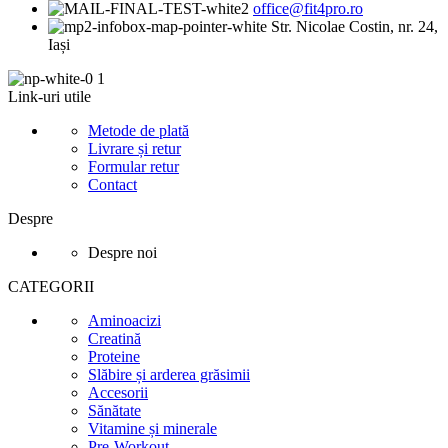
office@fit4pro.ro
Str. Nicolae Costin, nr. 24,
Iași
Link-uri utile
Metode de plată
Livrare și retur
Formular retur
Contact
Despre
Despre noi
CATEGORII
Aminoacizi
Creatină
Proteine
Slăbire și arderea grăsimii
Accesorii
Sănătate
Vitamine și minerale
Pre-Workout