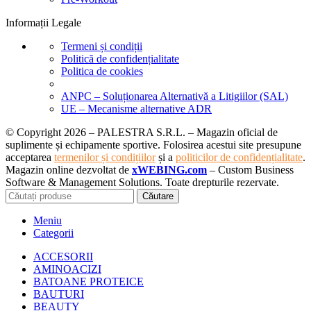
Informații Legale
Termeni și condiții
Politică de confidențialitate
Politica de cookies
ANPC – Soluționarea Alternativă a Litigiilor (SAL)
UE – Mecanisme alternative ADR
© Copyright 2026 – PALESTRA S.R.L. – Magazin oficial de
suplimente și echipamente sportive. Folosirea acestui site presupune
acceptarea
termenilor și condițiilor
și a
politicilor de confidențialitate
.
Magazin online dezvoltat de
xWEBING.com
– Custom Business
Software & Management Solutions. Toate drepturile rezervate.
Căutare
Meniu
Categorii
ACCESORII
AMINOACIZI
BATOANE PROTEICE
BAUTURI
BEAUTY