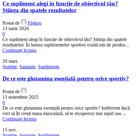
Ce supliment alegi în funcție de obiectivul tău?
Știința din spatele rezultatelor
Postat de
Fit4pro
13 iunie 2026
0
Ce supliment alegi în funcție de obiectivul tău? Știința din spatele
rezultatelor. În lumea suplimentelor sportive există mii de produs...
Continuați lectura
29
mart.
Nutritie
,
Sanatate
,
Suplimente
De ce este glutamina esențială pentru orice sportiv?
Postat de
13 noiembrie 2025
0
De ce este glutamina esențială pentru orice sportiv? Indiferent dacă
vrei să îți crești masa musculară, să te recuperezi mai rapid sau ...
Continuați lectura
15
nov.
Nutritie
,
Sanatate
,
Suplimente