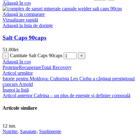
Adaugă în coș
Adaugă la comparare
Vizualizare rapidă
Adaugă la lista de dorințe
Salt Caps 90caps
51.00
lei
Cantitate Salt Caps 90caps
Adaugă în coș
Proteine
Recuperare
Total Recovery
Articol următor
Istorie pentru Moldova: Culturista Leo Ciobu a câștigat prestigiosul
concurs Arnold
Înapoi la listă
Articol anterior
Cafeina – un plus de energie și definire corporală
Articole similare
12
iun.
Nutritie
,
Sanatate
,
Suplimente