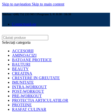
Skip to navigation
Skip to main content
Telefon: +(40) 752 233 905 I Program: L-V: 8:30 - 16:30
Contactează-ne
Selectați categoria
ACCESORII
AMINOACIZI
BATOANE PROTEICE
BAUTURI
BEAUTY
CREATINA
CRESTERE IN GREUTATE
IMUNITATE
INTRA-WORKOUT
POST-WORKOUT
PRE-WORKOUT
PROTECTIA ARTICULATIILOR
PROTEINE
RASFAT CULINAR