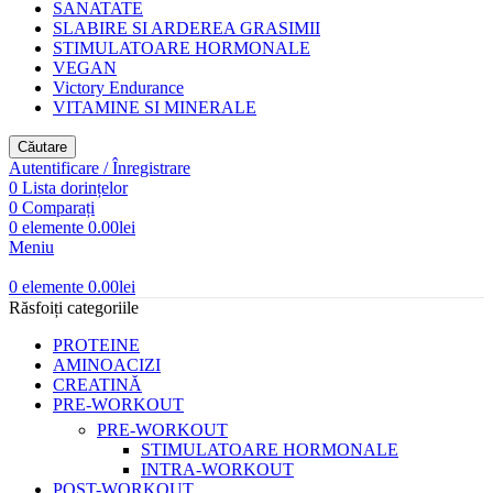
SANATATE
SLABIRE SI ARDEREA GRASIMII
STIMULATOARE HORMONALE
VEGAN
Victory Endurance
VITAMINE SI MINERALE
Căutare
Autentificare / Înregistrare
0
Lista dorințelor
0
Comparați
0
elemente
0.00
lei
Meniu
0
elemente
0.00
lei
Răsfoiți categoriile
PROTEINE
AMINOACIZI
CREATINĂ
PRE-WORKOUT
PRE-WORKOUT
STIMULATOARE HORMONALE
INTRA-WORKOUT
POST-WORKOUT