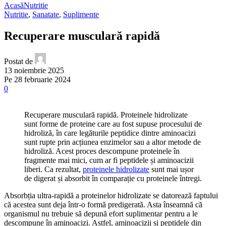
Acasă
Nutritie
Nutritie
,
Sanatate
,
Suplimente
Recuperare musculară rapidă
Postat de
13 noiembrie 2025
Pe 28 februarie 2024
0
Recuperare musculară rapidă. Proteinele hidrolizate
sunt forme de proteine care au fost supuse procesului de
hidroliză, în care legăturile peptidice dintre aminoacizi
sunt rupte prin acțiunea enzimelor sau a altor metode de
hidroliză. Acest proces descompune proteinele în
fragmente mai mici, cum ar fi peptidele și aminoacizii
liberi. Ca rezultat,
proteinele hidrolizate
sunt mai ușor
de digerat și absorbit în comparație cu proteinele întregi.
Absorbția ultra-rapidă a proteinelor hidrolizate se datorează faptului
că acestea sunt deja într-o formă predigerată. Asta înseamnă că
organismul nu trebuie să depună efort suplimentar pentru a le
descompune în aminoacizi. Astfel, aminoacizii și peptidele din