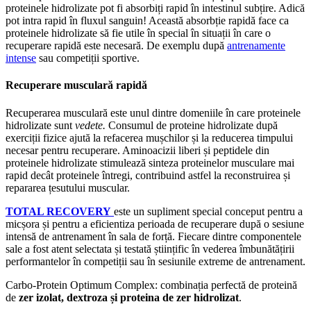
proteinele hidrolizate pot fi absorbiți rapid în intestinul subțire. Adică
pot intra rapid în fluxul sanguin! Această absorbție rapidă face ca
proteinele hidrolizate să fie utile în special în situații în care o
recuperare rapidă este necesară. De exemplu după
antrenamente
intense
sau competiții sportive.
Recuperare musculară rapidă
Recuperarea musculară este unul dintre domeniile în care proteinele
hidrolizate sunt
vedete.
Consumul de proteine hidrolizate după
exerciții fizice ajută la refacerea mușchilor și la reducerea timpului
necesar pentru recuperare. Aminoacizii liberi și peptidele din
proteinele hidrolizate stimulează sinteza proteinelor musculare mai
rapid decât proteinele întregi, contribuind astfel la reconstruirea și
repararea țesutului muscular.
TOTAL RECOVERY
este un supliment special conceput pentru a
micșora și pentru a eficientiza perioada de recuperare după o sesiune
intensă de antrenament în sala de forță. Fiecare dintre componentele
sale a fost atent selectata și testată științific în vederea îmbunătățirii
performantelor în competiții sau în sesiunile extreme de antrenament.
Carbo-Protein Optimum Complex: combinația perfectă de proteină
de
zer izolat, dextroza și proteina de zer hidrolizat
.