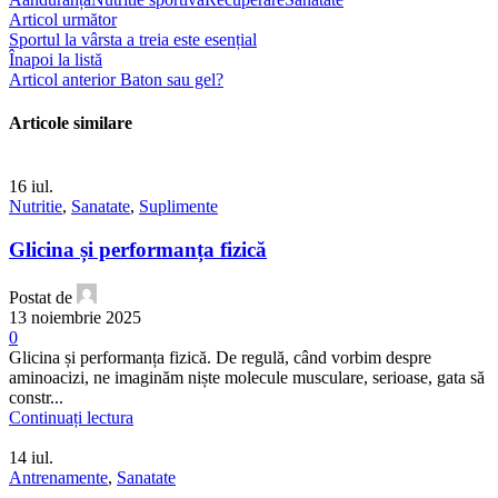
Articol următor
Sportul la vârsta a treia este esențial
Înapoi la listă
Articol anterior
Baton sau gel?
Articole similare
16
iul.
Nutritie
,
Sanatate
,
Suplimente
Glicina și performanța fizică
Postat de
13 noiembrie 2025
0
Glicina și performanța fizică. De regulă, când vorbim despre
aminoacizi, ne imaginăm niște molecule musculare, serioase, gata să
constr...
Continuați lectura
14
iul.
Antrenamente
,
Sanatate