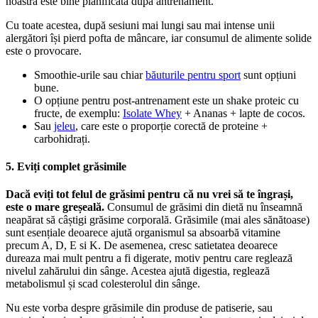
noastră este bine planificată după antrenament.
Cu toate acestea, după sesiuni mai lungi sau mai intense unii
alergători își pierd pofta de mâncare, iar consumul de alimente solide
este o provocare.
Smoothie-urile sau chiar
băuturile pentru sport
sunt opțiuni
bune.
O opțiune pentru post-antrenament este un shake proteic cu
fructe, de exemplu:
Isolate Whey
+ Ananas + lapte de cocos.
Sau
jeleu
, care este o proporție corectă de proteine +
carbohidrați.
5. Eviți complet grăsimile
Dacă eviți tot felul de grăsimi pentru că nu vrei să te îngrași,
este o mare greșeală.
Consumul de grăsimi din dietă nu înseamnă
neapărat să câștigi grăsime corporală. Grăsimile (mai ales sănătoase)
sunt esențiale deoarece ajută organismul sa absoarbă vitamine
precum A, D, E si K. De asemenea, cresc satietatea deoarece
dureaza mai mult pentru a fi digerate, motiv pentru care reglează
nivelul zahărului din sânge. Acestea ajută digestia, reglează
metabolismul și scad colesterolul din sânge.
Nu este vorba despre grăsimile din produse de patiserie, sau