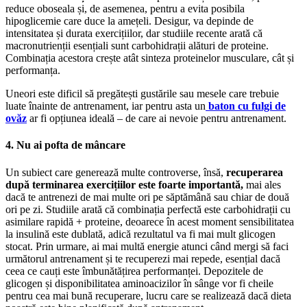
reduce oboseala și, de asemenea, pentru a evita posibila
hipoglicemie care duce la amețeli. Desigur, va depinde de
intensitatea și durata exercițiilor, dar studiile recente arată că
macronutrienții esențiali sunt carbohidrații alături de proteine.
Combinația acestora crește atât sinteza proteinelor musculare, cât și
performanța.
Uneori este dificil să pregătești gustările sau mesele care trebuie
luate înainte de antrenament, iar pentru asta un
baton cu fulgi de
ovăz
ar fi opțiunea ideală – de care ai nevoie pentru antrenament.
4. Nu ai pofta de mâncare
Un subiect care generează multe controverse, însă,
recuperarea
după terminarea exercițiilor este foarte importantă,
mai ales
dacă te antrenezi de mai multe ori pe săptămână sau chiar de două
ori pe zi. Studiile arată că combinația perfectă este carbohidrații cu
asimilare rapidă + proteine, deoarece în acest moment sensibilitatea
la insulină este dublată, adică rezultatul va fi mai mult glicogen
stocat. Prin urmare, ai mai multă energie atunci când mergi să faci
următorul antrenament și te recuperezi mai repede, esențial dacă
ceea ce cauți este îmbunătățirea performanței. Depozitele de
glicogen și disponibilitatea aminoacizilor în sânge vor fi cheile
pentru cea mai bună recuperare, lucru care se realizează dacă dieta