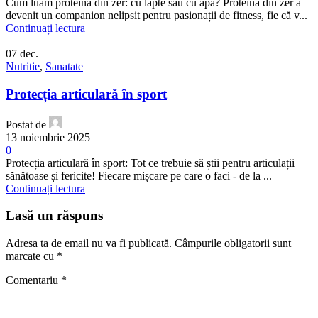
Cum luăm proteina din zer: cu lapte sau cu apă? Proteina din zer a
devenit un companion nelipsit pentru pasionații de fitness, fie că v...
Continuați lectura
07
dec.
Nutritie
,
Sanatate
Protecția articulară în sport
Postat de
13 noiembrie 2025
0
Protecția articulară în sport: Tot ce trebuie să știi pentru articulații
sănătoase și fericite! Fiecare mișcare pe care o faci - de la ...
Continuați lectura
Lasă un răspuns
Adresa ta de email nu va fi publicată.
Câmpurile obligatorii sunt
marcate cu
*
Comentariu
*