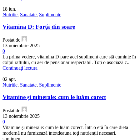
18
iun.
Nutritie
,
Sanatate
,
Suplimente
Vitamina D: Forță din soare
Postat de
13 noiembrie 2025
0
La prima vedere, vitamina D pare acel supliment care stă cuminte în
colțul raftului, cu aer de pensionar respectabil. Toți o asociază c...
Continuați lectura
02
apr.
Nutritie
,
Sanatate
,
Suplimente
Vitamine și minerale: cum le luăm corect
Postat de
13 noiembrie 2025
0
Vitamine și minerale: cum le luăm corect. Într-o eră în care dieta
modernă nu furnizează întotdeauna toți nutrienții necesari,
suplimen...