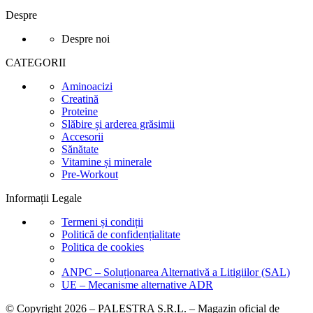
Despre
Despre noi
CATEGORII
Aminoacizi
Creatină
Proteine
Slăbire și arderea grăsimii
Accesorii
Sănătate
Vitamine și minerale
Pre-Workout
Informații Legale
Termeni și condiții
Politică de confidențialitate
Politica de cookies
ANPC – Soluționarea Alternativă a Litigiilor (SAL)
UE – Mecanisme alternative ADR
© Copyright 2026 – PALESTRA S.R.L. – Magazin oficial de