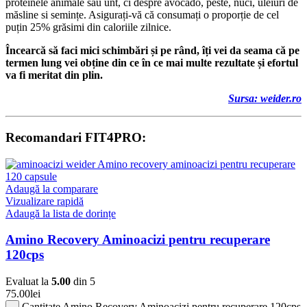
proteinele animale sau unt, ci despre avocado, peste, nuci, uleiuri de
măsline si semințe. Asigurați-vă că consumați o proporție de cel
puțin 25% grăsimi din caloriile zilnice.
Încearcă să faci mici schimbări și pe rând, îți vei da seama că pe
termen lung vei obține din ce în ce mai multe rezultate și efortul
va fi meritat din plin.
Sursa: weider.ro
Recomandari FIT4PRO:
Adaugă la comparare
Vizualizare rapidă
Adaugă la lista de dorințe
Amino Recovery Aminoacizi pentru recuperare
120cps
Evaluat la
5.00
din 5
75.00
lei
Cantitate Amino Recovery Aminoacizi pentru recuperare 120cps