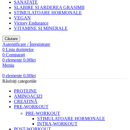
SANATATE
SLABIRE SI ARDEREA GRASIMII
STIMULATOARE HORMONALE
VEGAN
Victory Endurance
VITAMINE SI MINERALE
Căutare
Autentificare / Înregistrare
0
Lista dorințelor
0
Comparați
0
elemente
0.00
lei
Meniu
0
elemente
0.00
lei
Răsfoiți categoriile
PROTEINE
AMINOACIZI
CREATINĂ
PRE-WORKOUT
PRE-WORKOUT
STIMULATOARE HORMONALE
INTRA-WORKOUT
POST-WORKOUT