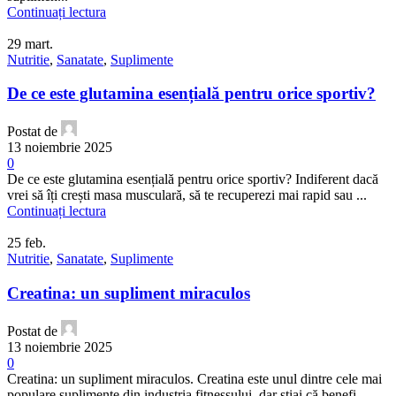
Continuați lectura
29
mart.
Nutritie
,
Sanatate
,
Suplimente
De ce este glutamina esențială pentru orice sportiv?
Postat de
13 noiembrie 2025
0
De ce este glutamina esențială pentru orice sportiv? Indiferent dacă
vrei să îți crești masa musculară, să te recuperezi mai rapid sau ...
Continuați lectura
25
feb.
Nutritie
,
Sanatate
,
Suplimente
Creatina: un supliment miraculos
Postat de
13 noiembrie 2025
0
Creatina: un supliment miraculos. Creatina este unul dintre cele mai
populare suplimente din industria fitnessului, dar știai că benefi...