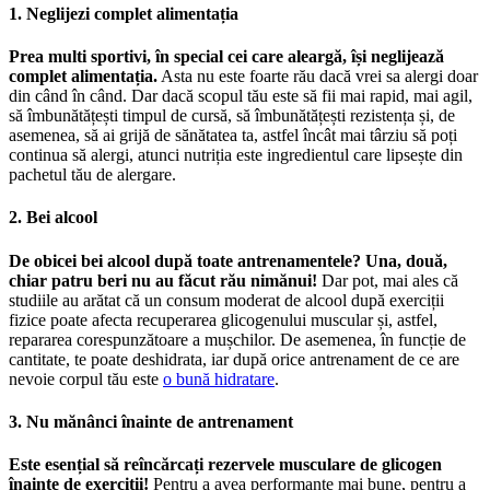
1. Neglijezi complet alimentația
Prea multi sportivi, în special cei care aleargă, își neglijează
complet alimentația.
Asta nu este foarte rău dacă vrei sa alergi doar
din când în când. Dar dacă scopul tău este să fii mai rapid, mai agil,
să îmbunătățești timpul de cursă, să îmbunătățești rezistența și, de
asemenea, să ai grijă de sănătatea ta, astfel încât mai târziu să poți
continua să alergi, atunci nutriția este ingredientul care lipsește din
pachetul tău de alergare.
2. Bei alcool
De obicei bei alcool după toate antrenamentele? Una, două,
chiar patru beri nu au făcut rău nimănui!
Dar pot, mai ales că
studiile au arătat că un consum moderat de alcool după exerciții
fizice poate afecta recuperarea glicogenului muscular și, astfel,
repararea corespunzătoare a mușchilor. De asemenea, în funcție de
cantitate, te poate deshidrata, iar după orice antrenament de ce are
nevoie corpul tău este
o bună hidratare
.
3. Nu mănânci înainte de antrenament
Este esențial să reîncărcați rezervele musculare de glicogen
înainte de exerciții!
Pentru a avea performanțe mai bune, pentru a