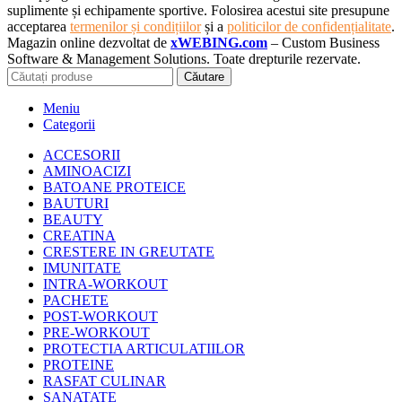
suplimente și echipamente sportive. Folosirea acestui site presupune
acceptarea
termenilor și condițiilor
și a
politicilor de confidențialitate
.
Magazin online dezvoltat de
xWEBING.com
– Custom Business
Software & Management Solutions. Toate drepturile rezervate.
Căutare
Meniu
Categorii
ACCESORII
AMINOACIZI
BATOANE PROTEICE
BAUTURI
BEAUTY
CREATINA
CRESTERE IN GREUTATE
IMUNITATE
INTRA-WORKOUT
PACHETE
POST-WORKOUT
PRE-WORKOUT
PROTECTIA ARTICULATIILOR
PROTEINE
RASFAT CULINAR
SANATATE