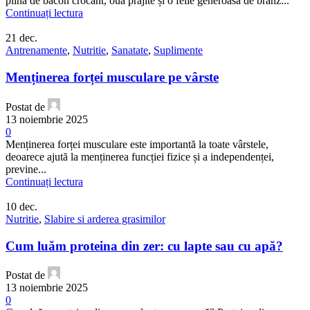
plină de bacon crocant, ouă prăjite și o felie generoasă de brânz...
Continuați lectura
21
dec.
Antrenamente
,
Nutritie
,
Sanatate
,
Suplimente
Menținerea forței musculare pe vârste
Postat de
13 noiembrie 2025
0
Menținerea forței musculare este importantă la toate vârstele,
deoarece ajută la menținerea funcției fizice și a independenței,
previne...
Continuați lectura
10
dec.
Nutritie
,
Slabire si arderea grasimilor
Cum luăm proteina din zer: cu lapte sau cu apă?
Postat de
13 noiembrie 2025
0