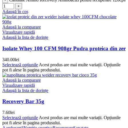
Adaugă în coș
Adaugă la comparare
Vizualizare rapidă
Adaugă la lista de dorințe
Isolate Whey 100 CFM 908gr Pudra proteica din zer
340.00
lei
Selectează opțiunile
Acest produs are mai multe variații. Opțiunile
pot fi alese în pagina produsului.
Adaugă la comparare
Vizualizare rapidă
Adaugă la lista de dorințe
Recovery Bar 35g
7.60
lei
Selectează opțiunile
Acest produs are mai multe variații. Opțiunile
pot fi alese în pagina produsului.
Aanduranță
Nutritie sportiva
Recuperare
Sanatate