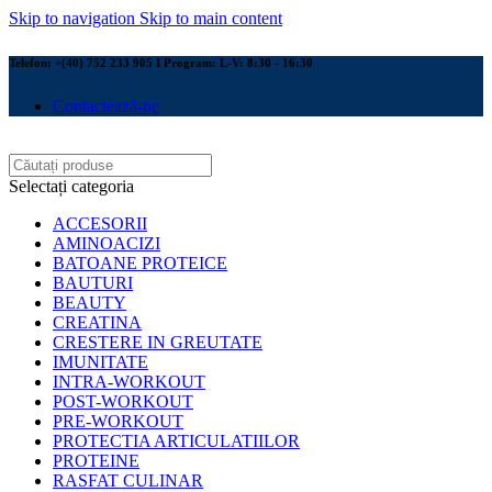
Skip to navigation
Skip to main content
Telefon: +(40) 752 233 905 I Program: L-V: 8:30 - 16:30
Contactează-ne
Selectați categoria
ACCESORII
AMINOACIZI
BATOANE PROTEICE
BAUTURI
BEAUTY
CREATINA
CRESTERE IN GREUTATE
IMUNITATE
INTRA-WORKOUT
POST-WORKOUT
PRE-WORKOUT
PROTECTIA ARTICULATIILOR
PROTEINE
RASFAT CULINAR