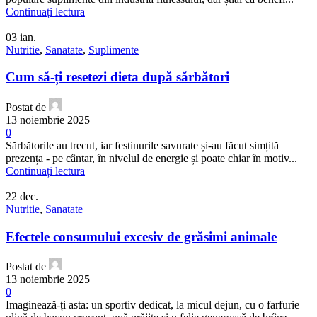
Continuați lectura
03
ian.
Nutritie
,
Sanatate
,
Suplimente
Cum să-ți resetezi dieta după sărbători
Postat de
13 noiembrie 2025
0
Sărbătorile au trecut, iar festinurile savurate și-au făcut simțită
prezența - pe cântar, în nivelul de energie și poate chiar în motiv...
Continuați lectura
22
dec.
Nutritie
,
Sanatate
Efectele consumului excesiv de grăsimi animale
Postat de
13 noiembrie 2025
0
Imaginează-ți asta: un sportiv dedicat, la micul dejun, cu o farfurie